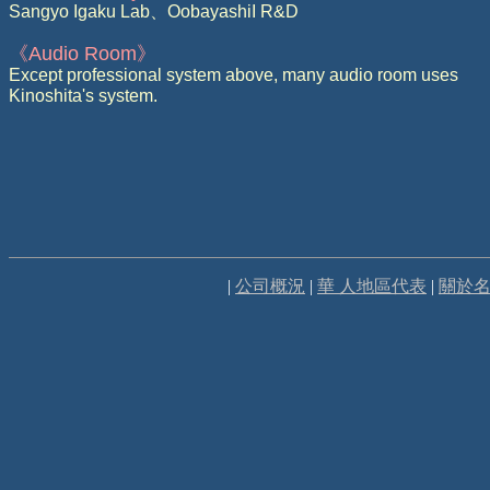
Sangyo Igaku Lab
、
OobayashiI R&D
《
Audio Room
》
Except professional system above, many audio room uses
Kinoshita's system.
|
公司概況
|
華 人地區代表
|
關於