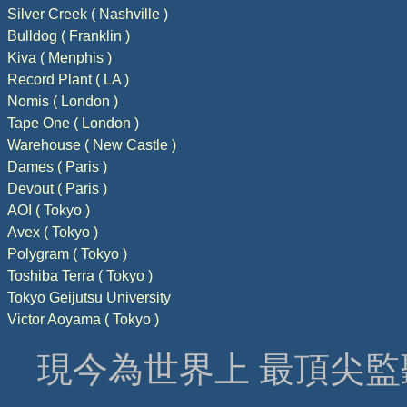
Silver Creek ( Nashville )
Bulldog ( Franklin )
Kiva ( Menphis )
Record Plant ( LA )
Nomis ( London )
Tape One ( London )
Warehouse ( New Castle )
Dames ( Paris )
Devout ( Paris )
AOI ( Tokyo )
Avex ( Tokyo )
Polygram ( Tokyo )
Toshiba Terra ( Tokyo )
Tokyo Geijutsu University
Victor Aoyama ( Tokyo )
現今為世界上 最頂尖