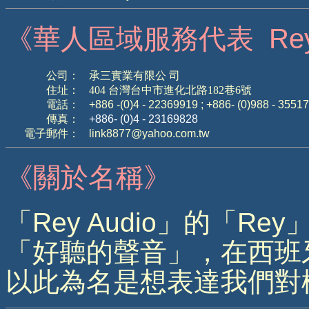
《華人區域服務代表
Rey
公司
：
承三實業有限公 司
住址
：
404 台灣台中市進化北路182巷6號
電話
：
+886 -(0)4 - 22369919 ; +886- (0)988 - 3551
傳真
：
+886- (0)4 - 23169828
電子郵件
：
link8877@yahoo.com.tw
《關於名稱》
「
Rey Audio
」的「
Rey
「好聽的聲音」，在西班
以此為名是想表達我們對