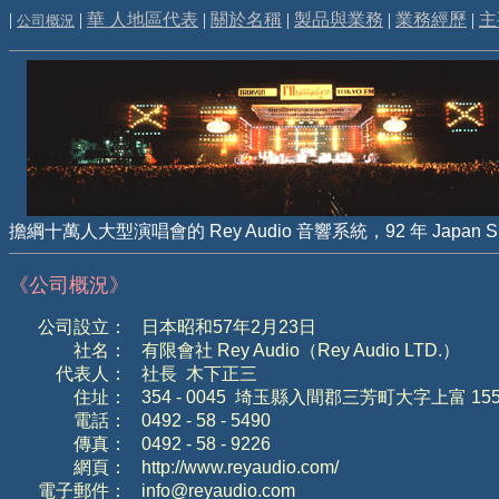
|
|
華 人地區代表
|
關於名稱
|
製品與業務
|
業務經歷
|
主
公司概況
擔綱十萬人大型演唱會的
Rey Audio
音響系統，
92
年
Japan S
《公司概況》
公司設立
：
日本昭和
57
年
2
月
23
日
社名
：
有限會社
Rey Audio
（
Rey Audio LTD.
）
代表人
：
社長
木下正三
住址
：
354 - 0045
埼玉縣入間郡三芳町大字上富
15
電話
：
0492 - 58 - 5490
傳真
：
0492 - 58 - 9226
網頁
：
http://www.reyaudio.com/
電子郵件
：
info@reyaudio.com