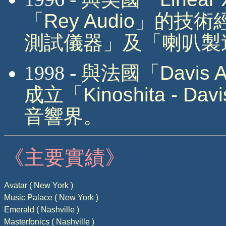
「
Rey Audio
」的技術
測試儀器」及「喇叭製
1998 -
與法國「
Davis 
成立「
Kinoshita - Davi
音響界。
《主要實績》
A
vatar ( New York )
Music Palace ( New York )
Emerald ( Nashville )
Masterfonics ( Nashville )