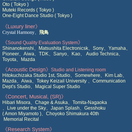
Oto ( Tokyo )
Muteki Records ( Tokyo )
One-Eight Dance Studio ( Tokyo )
《
Luxury liner
》
Crystal Harmony
、
飛鳥
《
》
Sound Quality Evaluation System
Shinanokenshi
、
Matsushita Electronicsk
、
Sony
、
Yamaha
、
Pioneer
、
Aiwa
、
TDK
、
Sanyo
、
Kao
、
Audio Technica
、
Toyota
、
Mazda
《
Acoustic Design
》
Studio and Listening room
Hitokuchizaka Studio 1st,
Studio
、
Somewhere
、
Kim Lab
、
Mazda
、
Aiwa
、
Tokey Keizail University
、
Communication
Dept's Studio
、
Magical Super Studio
《
Concert, Musical, (SR)
》
Hibari Misora
、
Chage & Asuka
、
Tomita-Nagaoka
、
Live under the Sky
、
Japan Splash
、
Gesshoku
( Amon Miyamoto )
、
Choyoko Shimakura 40th
Memorial Recital
《
Research System
》