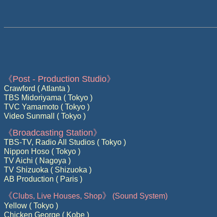
《
Post - Production Studio
》
Crawford ( Atlanta )
TBS Midoriyama ( Tokyo )
TVC Yamamoto ( Tokyo )
Video Sunmall ( Tokyo )
《
Broadcasting Station
》
TBS-TV, Radio All Studios ( Tokyo )
Nippon Hoso ( Tokyo )
TV Aichi ( Nagoya )
TV Shizuoka ( Shizuoka )
AB Production ( Paris )
《
》
Clubs, Live Houses, Shop
(Sound System)
Yellow ( Tokyo )
Chicken George ( Kobe )